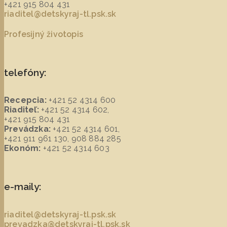
+421 915 804 431
riaditel@detskyraj-tl.psk.sk
Profesijný životopis
telefóny:
Recepcia:
+421 52 4314 600
Riaditeľ:
+421 52 4314 602,
+421 915 804 431
Prevádzka:
+421 52 4314 601,
+421 911 961 130, 908 884 285
Ekonóm:
+421 52 4314 603
e-maily:
riaditel@detskyraj-tl.psk.sk
prevadzka@detskyraj-tl.psk.sk