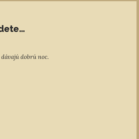
jdete…
e dávajú dobrú noc.