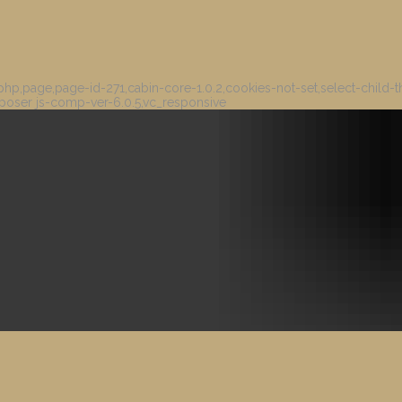
hp,page,page-id-271,cabin-core-1.0.2,cookies-not-set,select-child-t
poser js-comp-ver-6.0.5,vc_responsive